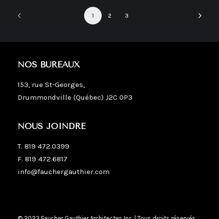
1
2
3
NOS BUREAUX
153, rue St-Georges,
Drummondville (Québec) J2C 0P3
NOUS JOINDRE
T.
819 472.0399
F. 819 472.6817
info@fauchergauthier.com
© 2023 Faucher Gauthier Architectes Inc. | Tous droits réservés.