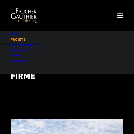
SERVICES
PROJETS
PR
NOTRE ÉQUIPE
ACTUALITÉS
PROJETS DE CONSTRUCTION
FIRME
CONTACT
ET RÉALISATIONS DE LA
FIRME